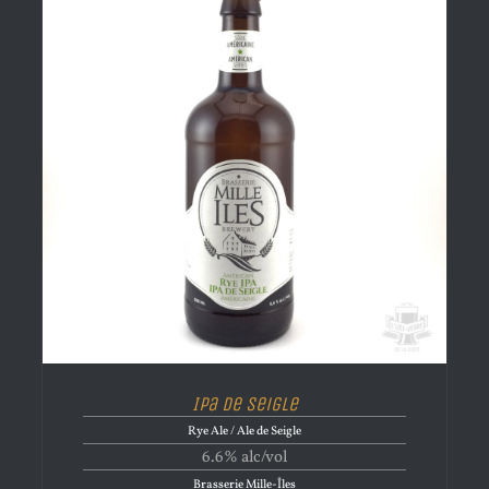
Ipa de Seigle
Rye Ale / Ale de Seigle
6.6% alc/vol
Brasserie Mille-Îles