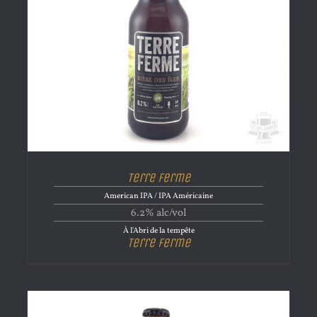
Terre Ferme
American IPA / IPA Américaine
6.2% alc/vol
À l'Abri de la tempête
Terre Ferme