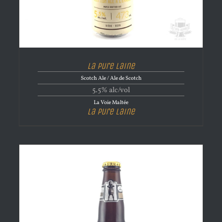
La Pure Laine
Scotch Ale / Ale de Scotch
5.5% alc/vol
La Voie Maltée
La Pure Laine