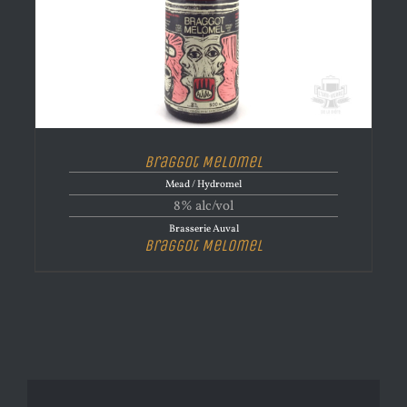
Braggot Melomel
Mead / Hydromel
8% alc/vol
Brasserie Auval
Braggot Melomel