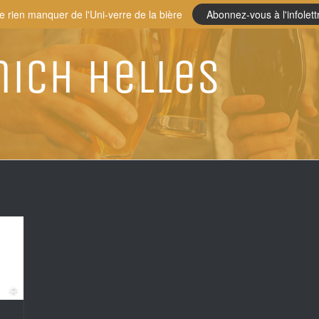
e rien manquer de l'Uni-verre de la bière
Abonnez-vous à l'infolett
ich Helles