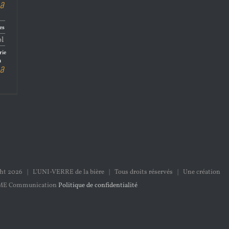
la
es
ol
rie
u
la
ght
2026 | L'UNI-VERRE de la bière | Tous droits réservés | Une création
ME Communication
Politique de confidentialité