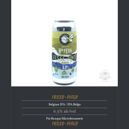
Fesse-Pinte
Belgian IPA / IPA Belge
6.5% alc/vol
Pie Braque Microbrasserie
Fesse-Pinte