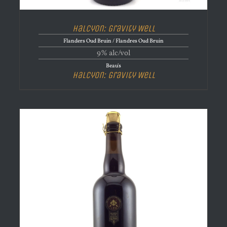
Halcyon: Gravity Well
Flanders Oud Bruin / Flandres Oud Bruin
9% alc/vol
Beau's
Halcyon: Gravity Well