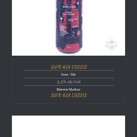
Sure Aux Cassis
Sour / Sûr
3.5% alc/vol
Bièrerie Shelton
Sure Aux Cassis