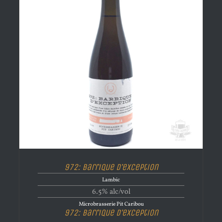
972: Barrique D’exception
Lambic
6.5% alc/vol
Microbrasserie Pit Caribou
972: Barrique D’exception