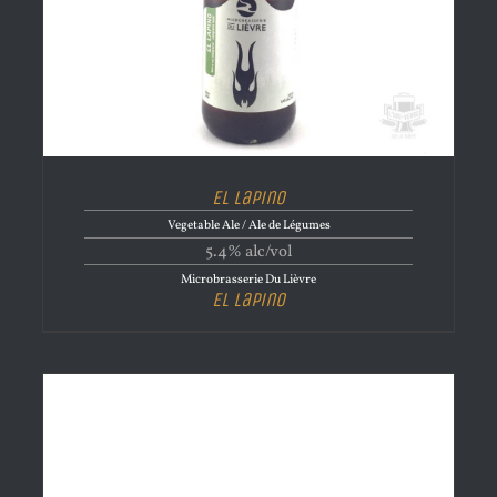
El Lapino
Vegetable Ale / Ale de Légumes
5.4% alc/vol
Microbrasserie Du Lièvre
El Lapino