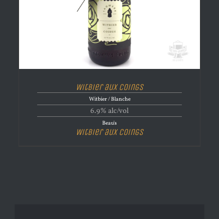
Witbier aux coings
Witbier / Blanche
6.9% alc/vol
Beau's
Witbier aux coings