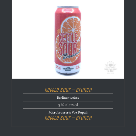
Kettle Sour – Brunch
Berliner weisse
3% alc/vol
Microbrasserie Vox Populi
Kettle Sour – Brunch