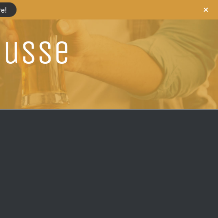
re!
ousse