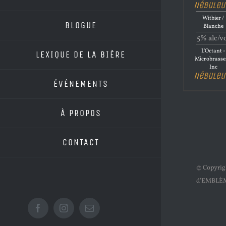
Nébuleu
Witbier /
BLOGUE
Blanche
5% alc/v
L'Octant -
LEXIQUE DE LA BIÈRE
Microbrasse
Inc
Nébuleu
ÉVÉNEMENTS
À PROPOS
CONTACT
© Copyri
d'EMBLÈ
Facebook
Instagram
Email