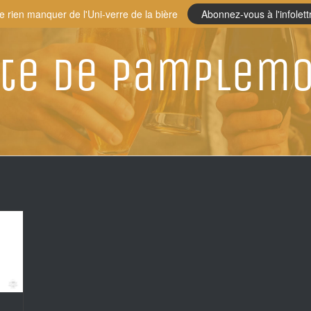
e rien manquer de l'Uni-verre de la bière
Abonnez-vous à l'infolett
ste de pamplem