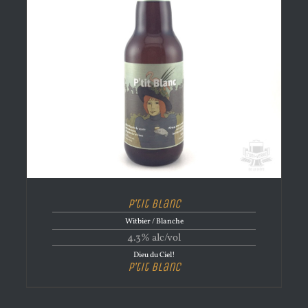
P’tit Blanc
Witbier / Blanche
4.3% alc/vol
Dieu du Ciel!
P’tit Blanc