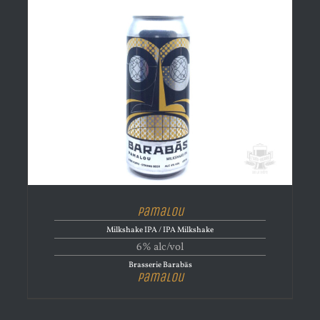
Pamalou
Milkshake IPA / IPA Milkshake
6% alc/vol
Brasserie Barabās
Pamalou