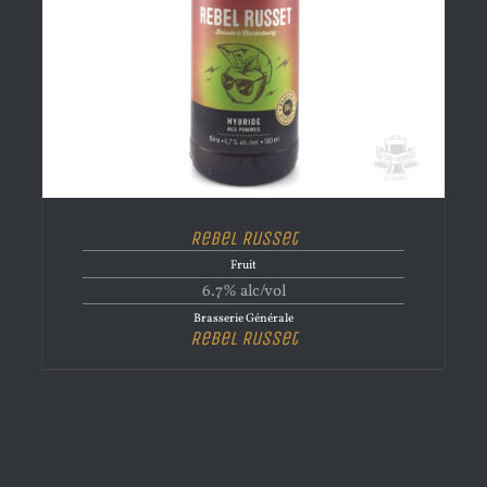
Rebel Russet
Fruit
6.7% alc/vol
Brasserie Générale
Rebel Russet