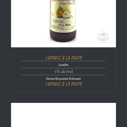
Lambic à la Poire
Lambic
7% alc/vol
Ferme Brasserie Schoune
Lambic à la Poire