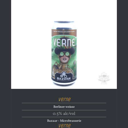
Verne
Berliner weisse
0.5% alc/vol
Bazaar - Microbrasserie
Verne