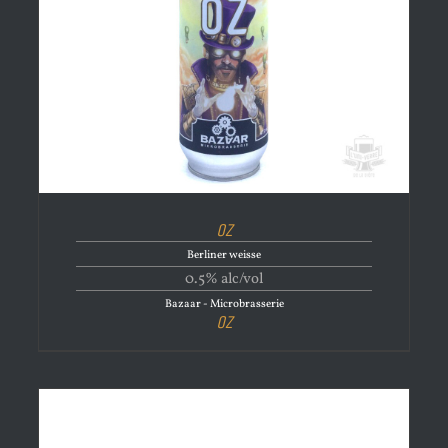
Oz
Berliner weisse
0.5% alc/vol
Bazaar - Microbrasserie
Oz