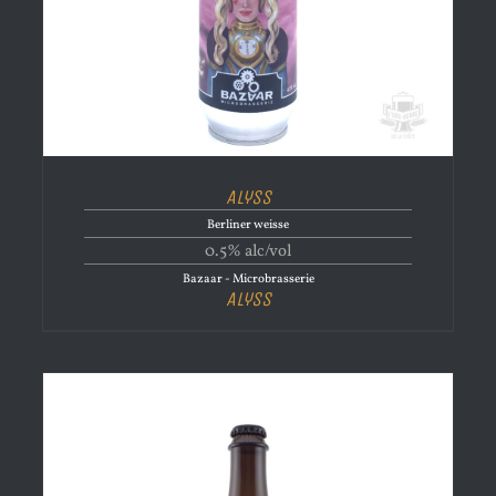
Alyss
Berliner weisse
0.5% alc/vol
Bazaar - Microbrasserie
Alyss