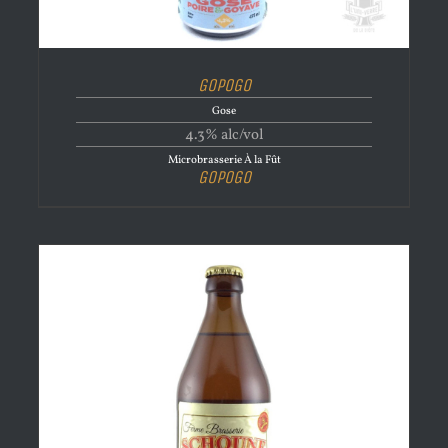
GoPoGo
Gose
4.3% alc/vol
Microbrasserie À la Fût
GoPoGo