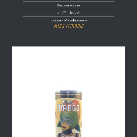
Berliner weisse
0.5% alc/vol
Bazaar - Microbrasserie
Miss Frmboiz