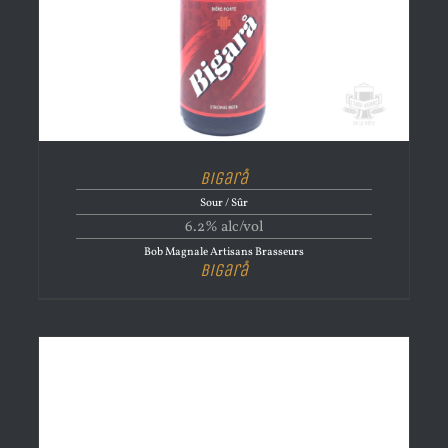
Bigarå
Sour / Sûr
6.2% alc/vol
Bob Magnale Artisans Brasseurs
Bigarå