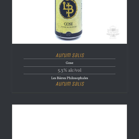
Aurum Salis
Gose
5.3% alc/vol
Les Bières Philosophales
Aurum Salis