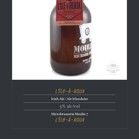
L’Île-À-Roux
Irish Ale / Ale Irlandaise
5% alc/vol
Microbrasserie Moulin 7
L’Île-À-Roux