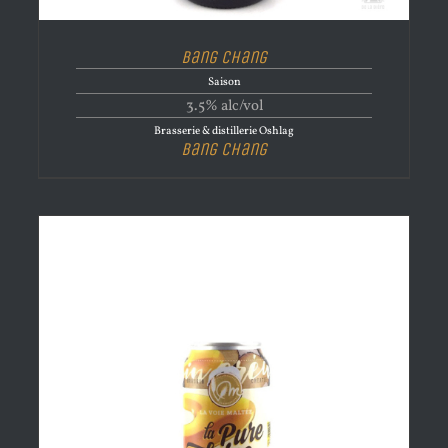
Bang Chang
Saison
3.5% alc/vol
Brasserie & distillerie Oshlag
Bang Chang