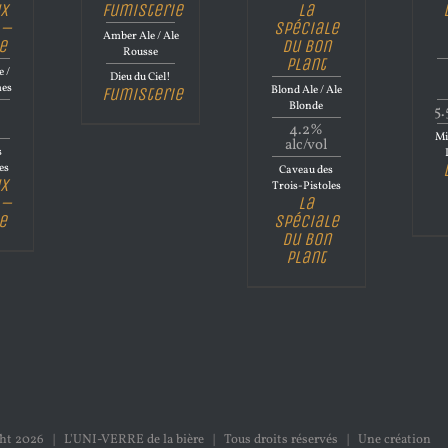
x
Fumisterie
La
 –
Spéciale
Amber Ale / Ale
e
Du Bon
Rousse
Plant
e /
Dieu du Ciel!
mes
Blond Ale / Ale
Fumisterie
Blonde
5.
4.2%
Mi
alc/vol
s
es
Caveau des
x
Trois-Pistoles
 –
La
e
Spéciale
Du Bon
Plant
ght
2026 | L'UNI-VERRE de la bière | Tous droits réservés | Une création