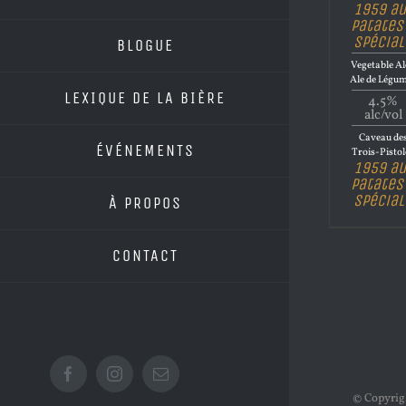
1959 au
Patates
Spécial
BLOGUE
Vegetable Al
Ale de Légu
LEXIQUE DE LA BIÈRE
4.5%
alc/vol
Caveau de
ÉVÉNEMENTS
Trois-Pistol
1959 au
Patates
Spécial
À PROPOS
CONTACT
Facebook
Instagram
Email
© Copyri