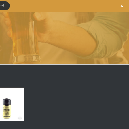
re!
e