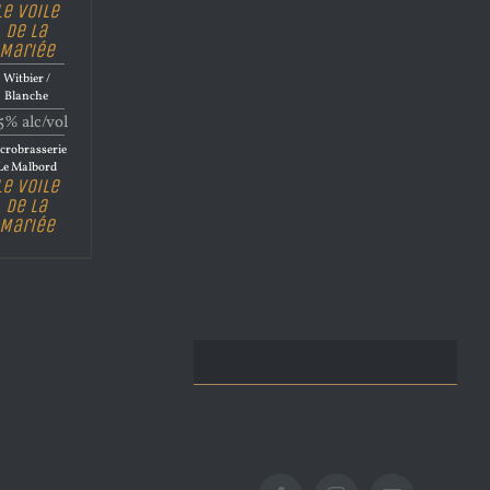
Le Voile
de la
Mariée
Witbier /
Blanche
5% alc/vol
crobrasserie
Le Malbord
Le Voile
de la
Mariée