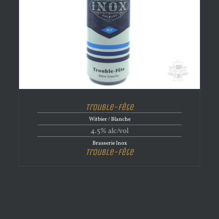
Trouble-Fête
Witbier / Blanche
4.5% alc/vol
Brasserie Inox
Trouble-Fête