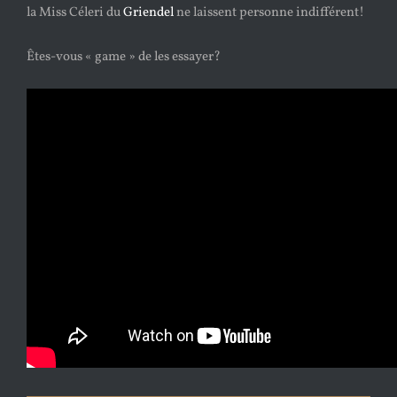
la Miss Céleri du
Griendel
ne laissent personne indifférent!
Êtes-vous « game » de les essayer?