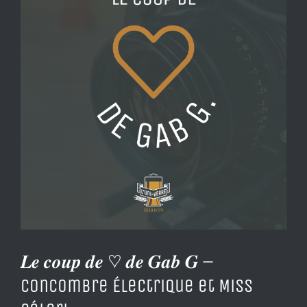
Image
𝑳𝒆 𝒄𝒐𝒖𝒑 𝒅𝒆 ♡ 𝒅𝒆 𝑮𝒂𝒃 𝑮 –
Concombre Électrique et Miss