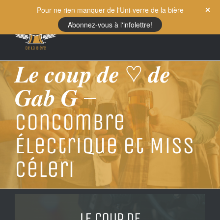
Skip
Pour ne rien manquer de l'Uni-verre de la bière
to
Abonnez-vous à l'infolettre!
content
𝑳𝒆 𝒄𝒐𝒖𝒑 𝒅𝒆 ♡ 𝒅𝒆
𝑮𝒂𝒃 𝑮 –
Concombre
Électrique et Miss
Céleri
View
Larger