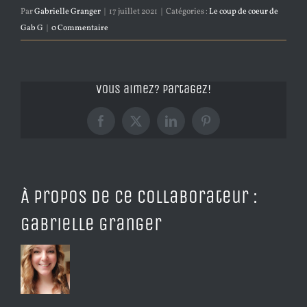
Par
Gabrielle Granger
|
17 juillet 2021
|
Catégories :
Le coup de coeur de
Gab G
|
0 Commentaire
Vous aimez? Partagez!
Facebook
X
LinkedIn
Pinterest
À propos de ce collaborateur :
Gabrielle Granger