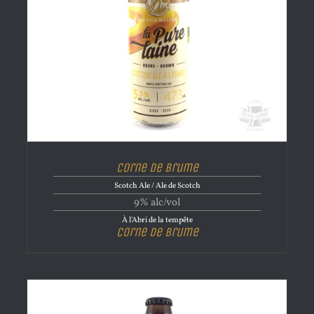
Corne de brume
Scotch Ale / Ale de Scotch
9% alc/vol
À l'Abri de la tempête
Corne de brume