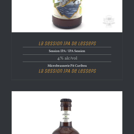
La Session IPA de Lesseps
Session IPA / IPA Session
4% alc/vol
Microbrasserie Pit Caribou
La Session IPA de Lesseps