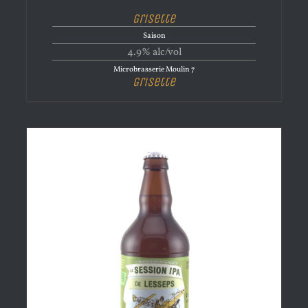
Grisette
Saison
4.9% alc/vol
Microbrasserie Moulin 7
Grisette