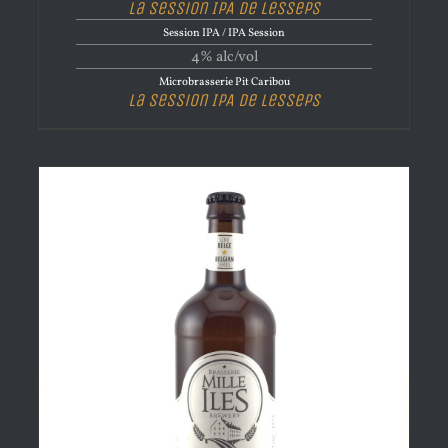
La Session IPA de Lesseps
Session IPA / IPA Session
4% alc/vol
Microbrasserie Pit Caribou
La Session IPA de Lesseps