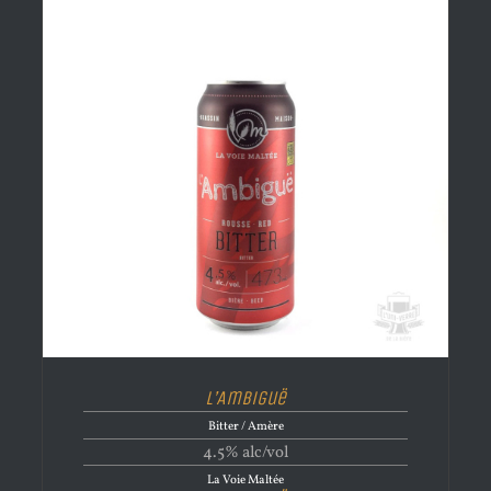
L’Ambiguë
Bitter / Amère
4.5% alc/vol
La Voie Maltée