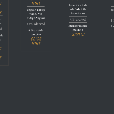
n
Mort
American Pale
Ale / Ale Pâle
English Barley
Sc
s
Américaine
Wine / Vin
d'Orge Anglais
 /
5% alc/vol
5.
n
11% alc/vol
Microbrasserie
La
ol
Moulin 7
À l'Abri de la
Spello
tempête
rie
Corps
u
Mort
n
s