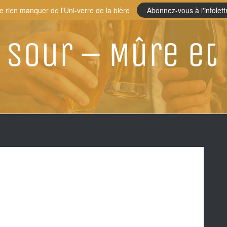
e rien manquer de l'Uni-verre de la bière
Abonnez-vous à l'infolett
i Sour – Mûre et