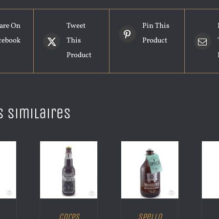
are On
Tweet
Pin This
cebook
This
Product
Product
s similaires
Corps
Spello