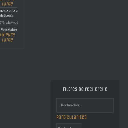
Laine
otch Ale / Ale
de Scotch
5% alc/vol
 Voie Maltée
La Pure
Laine
Filtres de recherche
Particularités