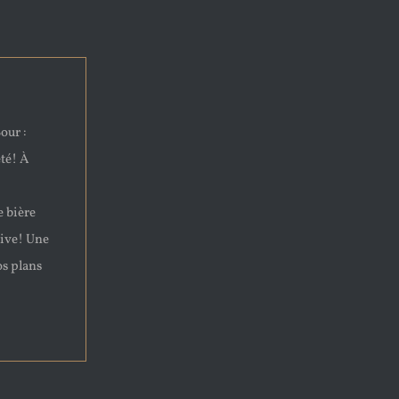
our :
été! À
e bière
tive! Une
os plans