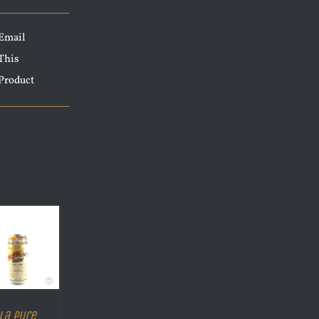
Email
This
Product
La Pure