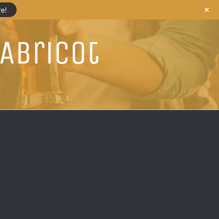
re!
 Abricot