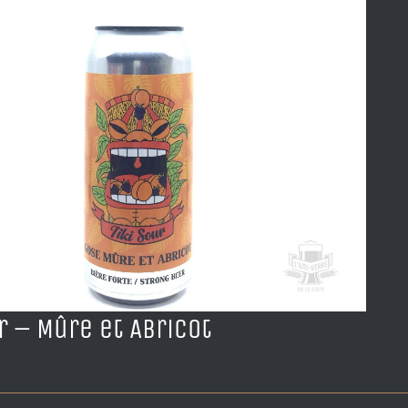
r – Mûre et Abricot