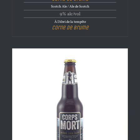
Scotch Ale / Ale de Scotch
9% alc/vol
À l'Abri de la tempête
Corne de brume