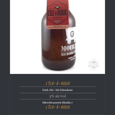
L’Île-À-Roux
Irish Ale / Ale Irlandaise
5% alc/vol
Microbrasserie Moulin 7
L’Île-À-Roux