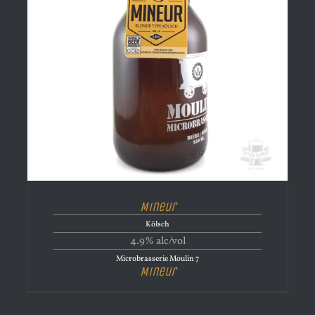
Mineur
Kölsch
4.9% alc/vol
Microbrasserie Moulin 7
Mineur