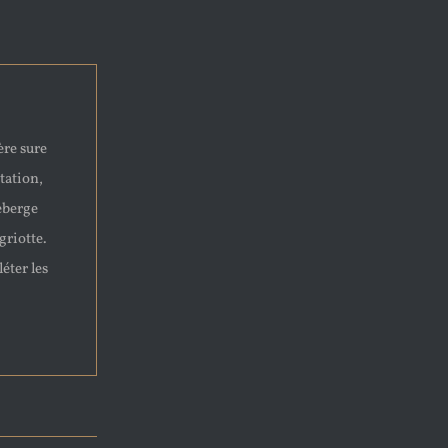
ère sure
tation,
neberge
griotte.
éter les