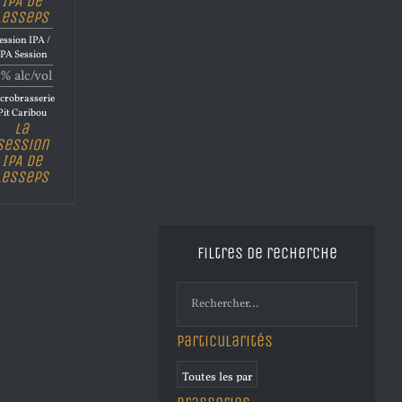
IPA de
Lesseps
ession IPA /
IPA Session
% alc/vol
crobrasserie
Pit Caribou
La
Session
IPA de
Lesseps
Filtres de recherche
Particularités