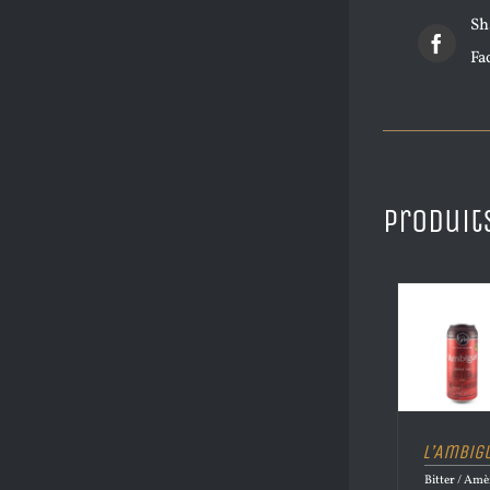
Sh
Fa
Produit
L’Ambig
Bitter / Amè