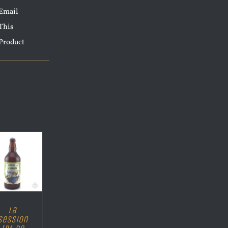
Email
This
Product
La
Session