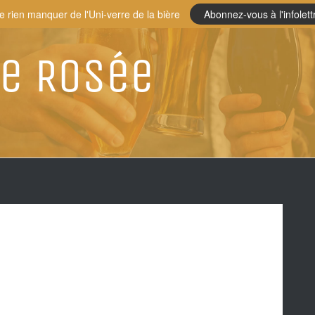
e rien manquer de l'Uni-verre de la bière
Abonnez-vous à l'infolett
e Rosée