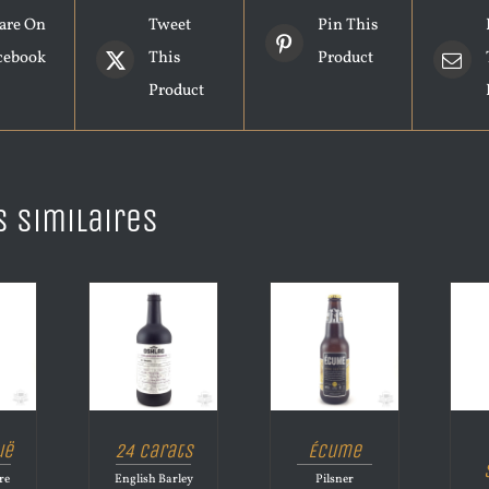
are On
Tweet
Pin This
cebook
This
Product
Product
s similaires
uë
24 Carats
Écume
re
English Barley
Pilsner