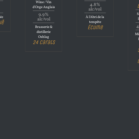
Wine / Vin
4.8%
d'Orge Anglais
alc/vol
9.9%
S
ée
À l'Abri de la
alc/vol
uë
tempête
4
Écume
Brasserie &
distillerie
Mi
Oshlag
24 Carats