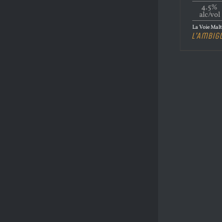
4.5%
alc/vol
La Voie Malt
L’Ambig