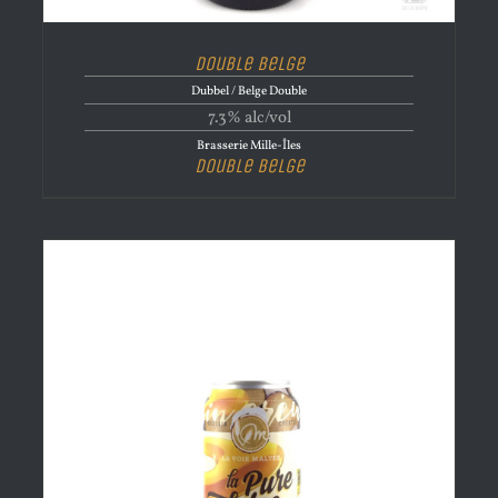
Double Belge
Dubbel / Belge Double
7.3% alc/vol
Brasserie Mille-Îles
Double Belge