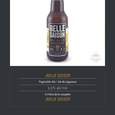
Belle Saison
Vegetable Ale / Ale de Légumes
5.5% alc/vol
À l'Abri de la tempête
Belle Saison