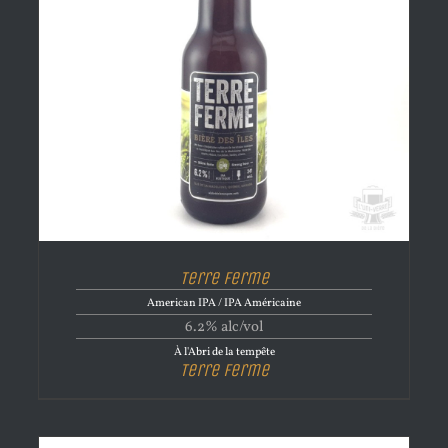
Terre Ferme
American IPA / IPA Américaine
6.2% alc/vol
À l'Abri de la tempête
Terre Ferme