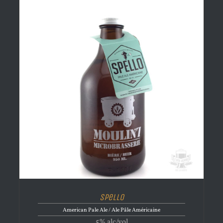
Spello
American Pale Ale / Ale Pâle Américaine
5% alc/vol