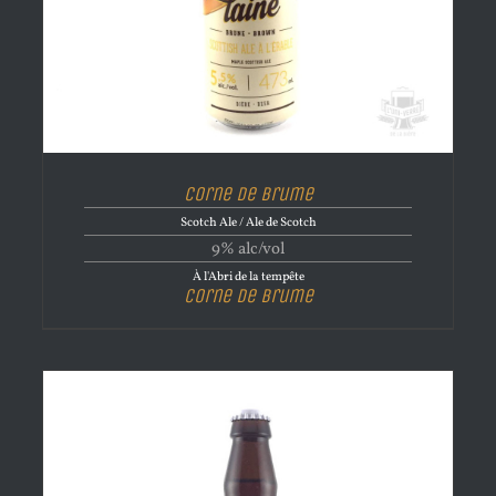
Corne de brume
Scotch Ale / Ale de Scotch
9% alc/vol
À l'Abri de la tempête
Corne de brume