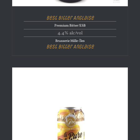
Best Bitter Anglaise
Premium Bitter/ESB
4.4% alc/vol
Brasserie Mille-Îles
Best Bitter Anglaise