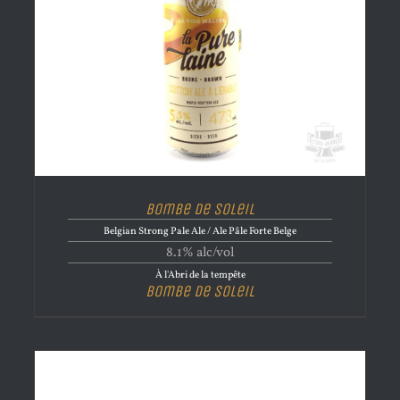
Bombe de Soleil
Belgian Strong Pale Ale / Ale Pâle Forte Belge
8.1% alc/vol
À l'Abri de la tempête
Bombe de Soleil