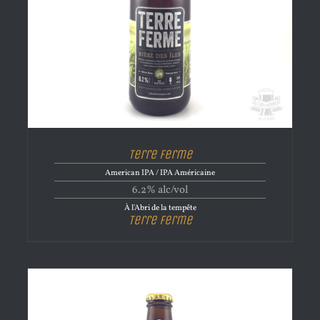
Terre Ferme
American IPA / IPA Américaine
6.2% alc/vol
À l'Abri de la tempête
Terre Ferme