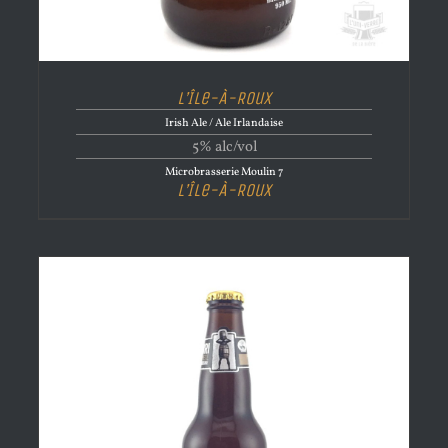
L’Île-À-Roux
Irish Ale / Ale Irlandaise
5% alc/vol
Microbrasserie Moulin 7
L’Île-À-Roux