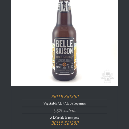
Belle Saison
Vegetable Ale / Ale de Légumes
5.5% alc/vol
À l'Abri de la tempête
Belle Saison