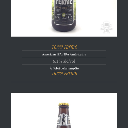
Terre Ferme
American IPA / IPA Américaine
6.2% alc/vol
À l'Abri de la tempête
Terre Ferme