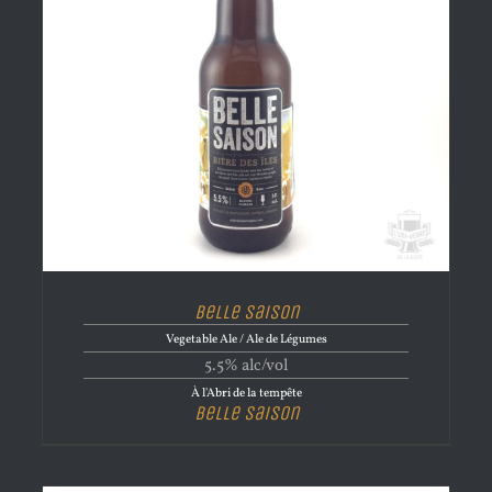
Belle Saison
Vegetable Ale / Ale de Légumes
5.5% alc/vol
À l'Abri de la tempête
Belle Saison