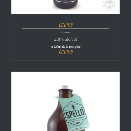
Écume
Pilsner
4.8% alc/vol
À l'Abri de la tempête
Écume