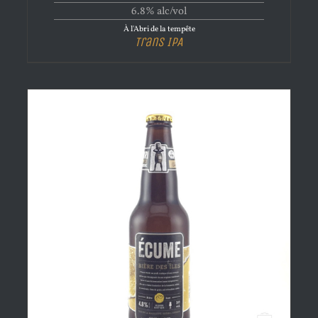
6.8% alc/vol
À l'Abri de la tempête
Trans IPA