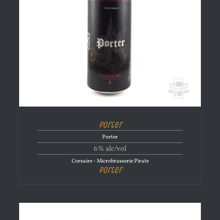
Porter
Porter
6% alc/vol
Corsaire - Microbrasserie Pirate
Porter