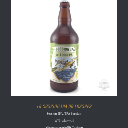
La Session IPA de Lesseps
Session IPA / IPA Session
4% alc/vol
Microbrasserie Pit Caribou