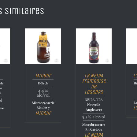
s similaires
Mineur
La NEIPA
L
Framboise
le
Kölsch
Bi
de
le
4.9%
Lesseps
e
alc/vol
ol
NEIPA / IPA
Microbrasserie
La
Nouvelle
L
Moulin 7
rie
Angleterre
Mineur
5.5% alc/vol
Microbrasserie
Pit Caribou
La NEIPA