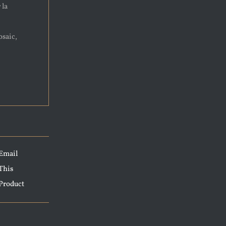
 la
osaic,
Email
This
Product