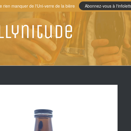
e rien manquer de l'Uni-verre de la bière
Abonnez-vous à l'infolett
llynitude