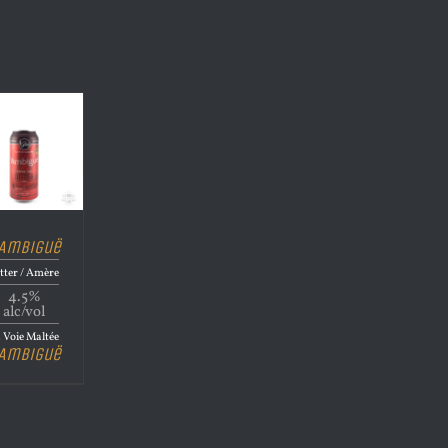
’Ambiguë
tter / Amère
4.5%
alc/vol
 Voie Maltée
’Ambiguë