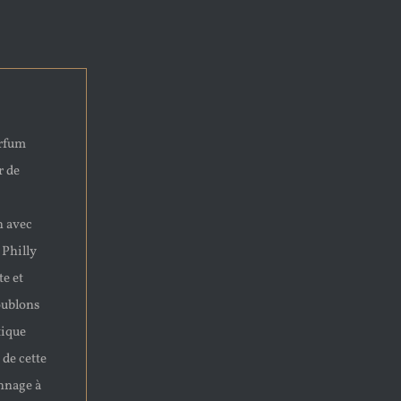
arfum
r de
n avec
Philly
te et
oublons
tique
 de cette
onnage à