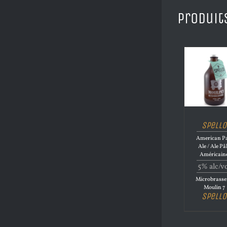
Produit
Spello
American Pa
Ale / Ale Pâ
Américain
5% alc/v
Microbrasse
Moulin 7
Spello