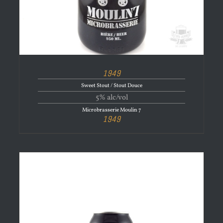
1949
Sweet Stout / Stout Douce
5% alc/vol
Microbrasserie Moulin 7
1949