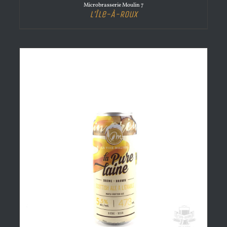
Microbrasserie Moulin 7
L’Île-À-Roux