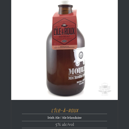
L’Île-À-Roux
Irish Ale / Ale Irlandaise
5% alc/vol