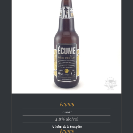
Écume
Pilsner
4.8% alc/vol
À l'Abri de la tempête
Écume