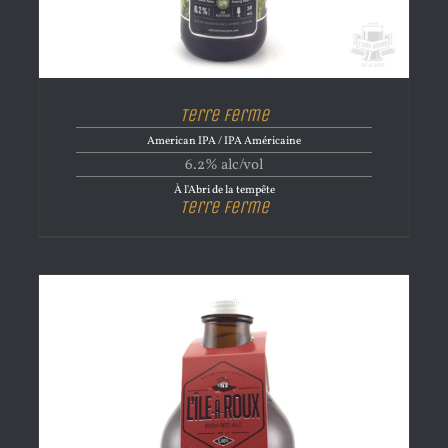
Terre Ferme
American IPA / IPA Américaine
6.2% alc/vol
À l'Abri de la tempête
Terre Ferme