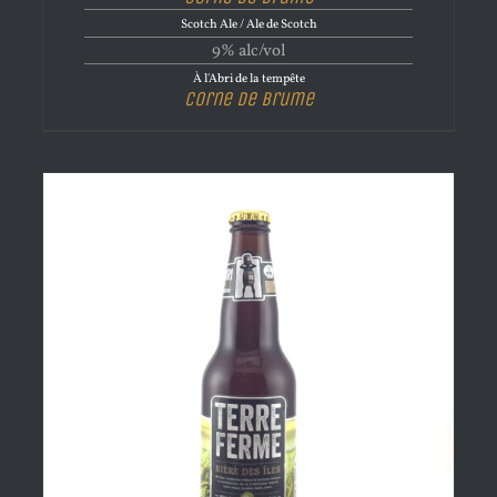
Scotch Ale / Ale de Scotch
9% alc/vol
À l'Abri de la tempête
Corne de brume