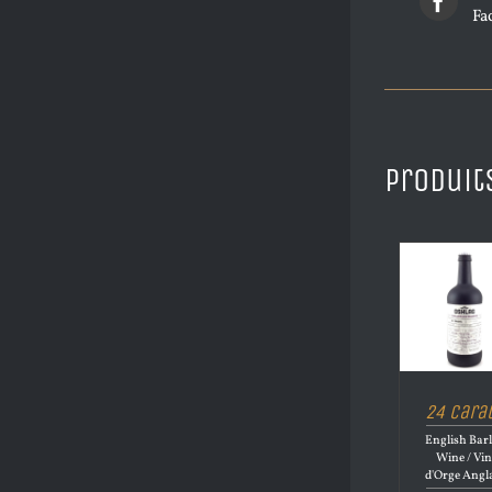
Fa
Produit
24 Cara
English Bar
Wine / Vi
d'Orge Angl