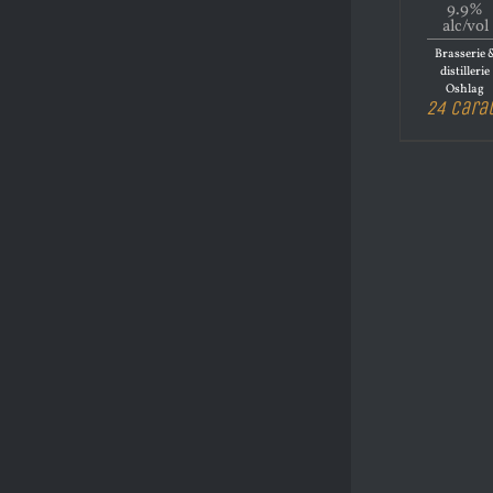
9.9%
alc/vol
Brasserie 
distillerie
Oshlag
24 Cara