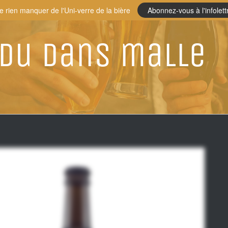
e rien manquer de l'Uni-verre de la bière
Abonnez-vous à l'infolett
du dans malle