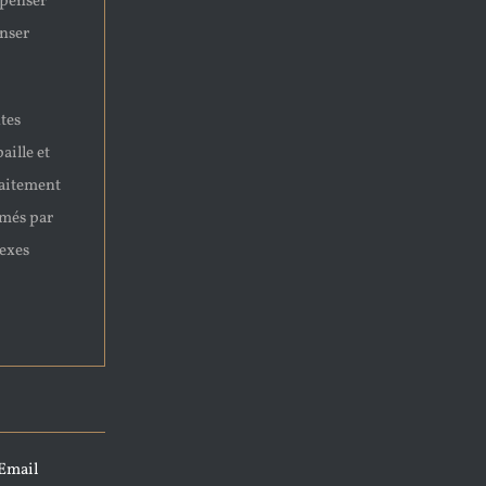
 penser
enser
tes
aille et
faitement
rmés par
lexes
Email