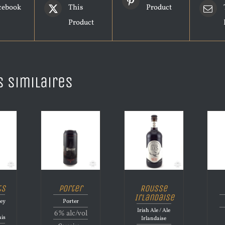
cebook
This
Product
Product
s similaires
ts
Porter
Rousse
Irlandaise
ley
Porter
n
Irish Ale / Ale
6% alc/vol
ais
Irlandaise