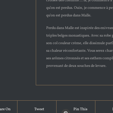
croisée des chemins … là, je commence à
qu’on est perdus. Ouin, je commence à p
qu’on est perdus dans Malle.
Perdu dans Malle est inspirée des enivran
triples belges monastiques. Avec sa robe p
son col couleur crème, elle dissimule par
sa chaleur réconfortante. Vous serez cha
ses arômes citronnés et ses esthers comp
provenant de deux souches de levure.
are On
Tweet
Pin This