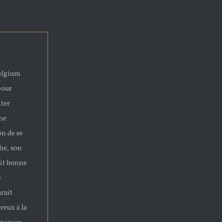
Belgium
pour
iter
une
on de se
he, son
ait bonne
p
rait
reux à la