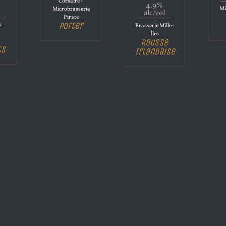
Corsaire -
4.9%
Mi
Microbrasserie
alc/vol
Pirate
Porter
&
Brasserie Mille-
Îles
Rousse
ts
Irlandaise