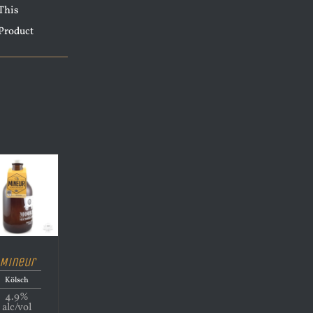
This
Product
Mineur
Kölsch
4.9%
alc/vol