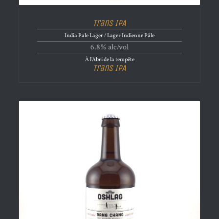
Trans IPA
India Pale Lager / Lager Indienne Pâle
6.8% alc/vol
À l'Abri de la tempête
Trans IPA