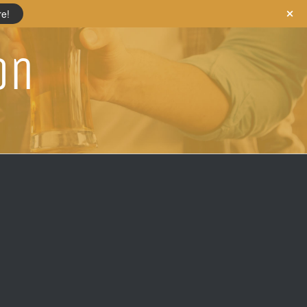
re!
on