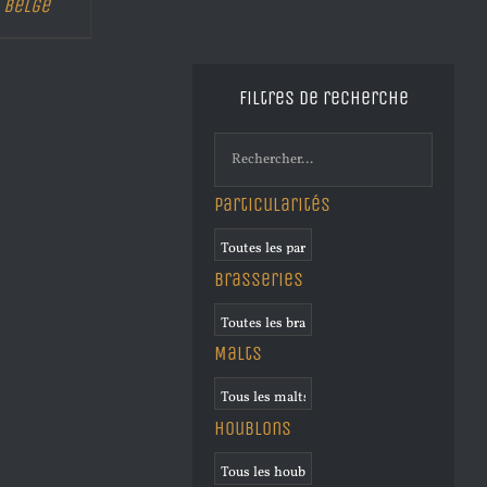
Belge
Filtres de recherche
Particularités
Brasseries
Malts
Houblons