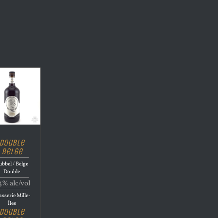
Double
Belge
bbel / Belge
Double
3% alc/vol
sserie Mille-
Îles
Double