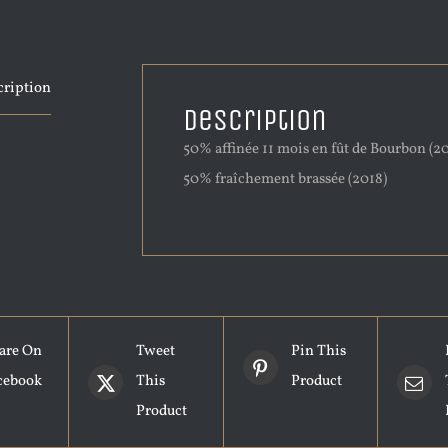
cription
Description
50% affinée 11 mois en fût de Bourbon (20
50% fraîchement brassée (2018)
are On
Tweet
Pin This
cebook
This
Product
Product