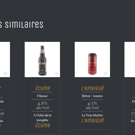
s similaires
e
Écume
L’Ambiguë
Pilsner
Bitter / Amère
Ale
Du
4.8%
4.5%
alc/vol
alc/vol
vol
7.
À l'Abri de la
La Voie Maltée
L’Ambiguë
tempête
ée
Bra
Écume
e