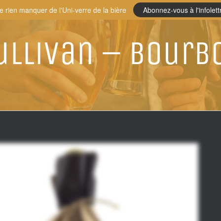
e rien manquer de l'Uni-verre de la bière
Abonnez-vous à l'infolett
ullivan – Bourb