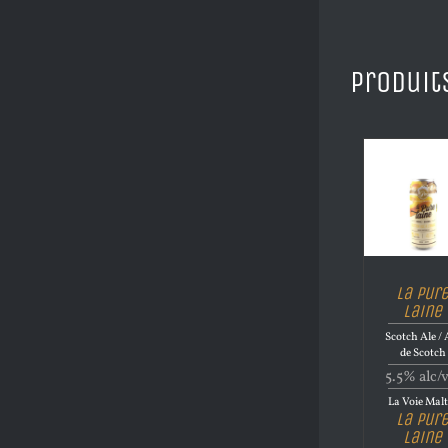
Produit
La Pur
Laine
Scotch Ale / 
de Scotch
5.5% alc/
La Voie Malt
La Pur
Laine