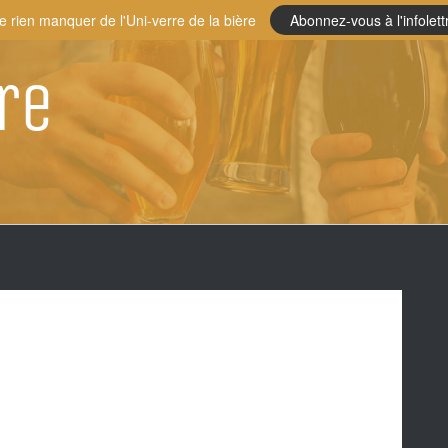
e rien manquer de l'Uni-verre de la bière
Abonnez-vous à l'infolett
re