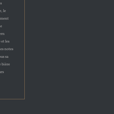
es
, le
ement
me
ern
et les
les notes
ous sa
e bière
urs