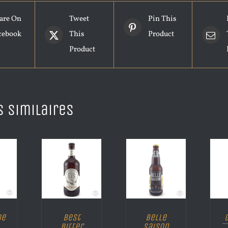
are On
Tweet
Pin This
cebook
This
Product
Product
s similaires
de
Best
Belle
Bitter
Saison