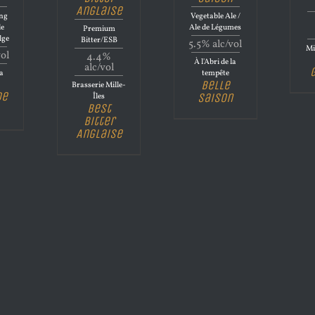
Anglaise
ong
Vegetable Ale /
le
Ale de Légumes
Premium
lge
Bitter/ESB
5.5% alc/vol
Mi
vol
4.4%
À l'Abri de la
alc/vol
la
tempête
Belle
Brasserie Mille-
de
Saison
Îles
Best
Bitter
Anglaise