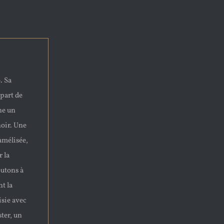
. Sa
part de
nne un
noir. Une
ramélisée,
r la
outons à
nt la
isie avec
ter, un