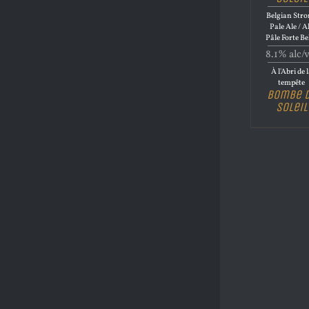
Belgian Str
Pale Ale / A
Pâle Forte Be
8.1% alc/
À l'Abri de 
tempête
Bombe 
Soleil