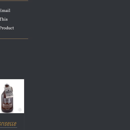
Email
This
Product
Grisette