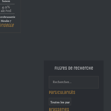
Saison
4.9%
alc/vol
crobrasserie
Moulin 7
Grisette
Filtres de recherche
Particularités
Brasseries