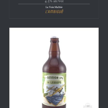
4.5% alc/vol
La Voie Maltée
L’Ambiguë