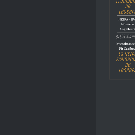
Framboi
de
Lessep
NEIPA / IP
Nouvelle
Angleterr
5.5% alc/
Microbrasse
Pit Caribo
La NEIP
Framboi
de
Lessep