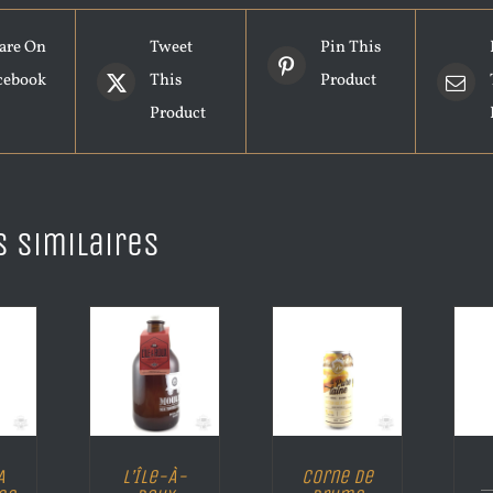
are On
Tweet
Pin This
cebook
This
Product
Product
s similaires
A
L’Île-À-
Corne de