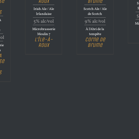
se
Roux
brume
S
Irish Ale / Ale
Scotch Ale / Ale
s
Irlandaise
de Scotch
5
A
5% alc/vol
9% alc/vol
Mi
Microbrasserie
À l'Abri de la
e
Moulin 7
tempête
vol
L’Île-À-
Corne de
Roux
brume
rie
u
A
se
s