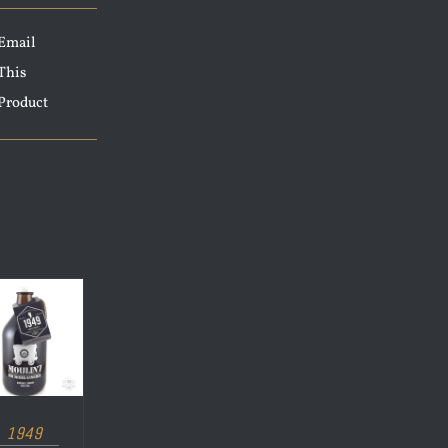
Email
This
Product
1949