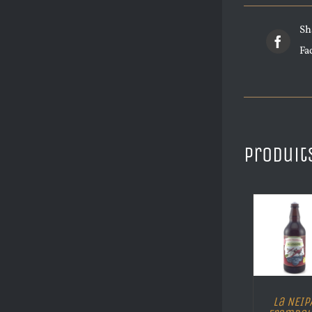
Sh
Fa
Produit
La NEIP