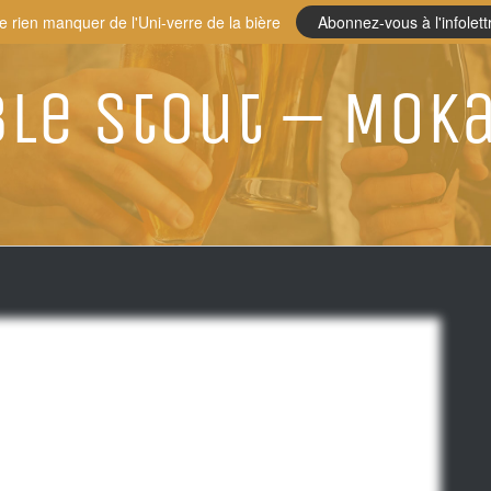
e rien manquer de l'Uni-verre de la bière
Abonnez-vous à l'infolett
le Stout – Mok