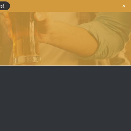
re!
a