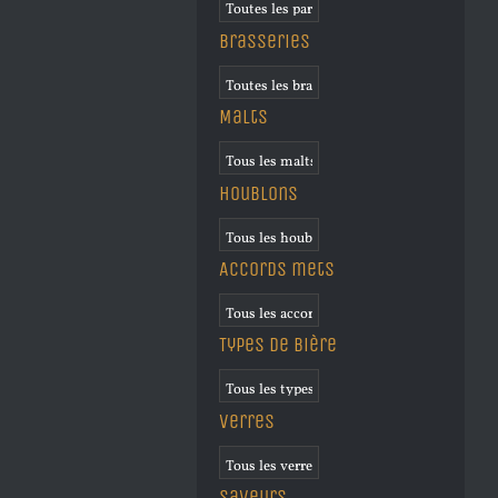
Brasseries
Malts
Houblons
Accords mets
Types de bière
Verres
Saveurs