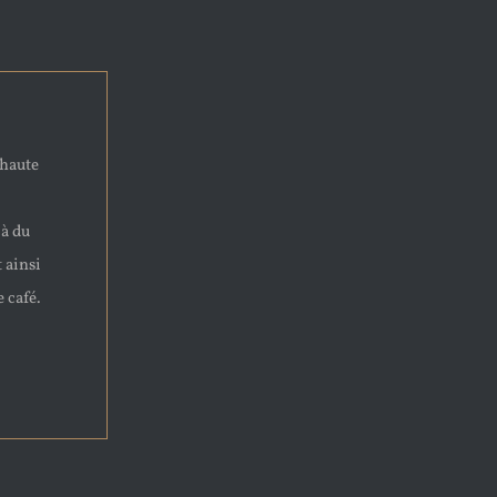
 haute
 à du
t ainsi
 café.