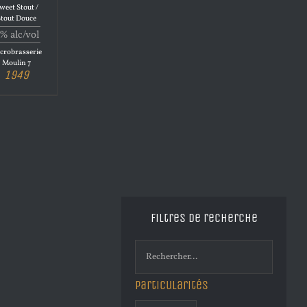
weet Stout /
Stout Douce
% alc/vol
crobrasserie
Moulin 7
1949
Filtres de recherche
Particularités