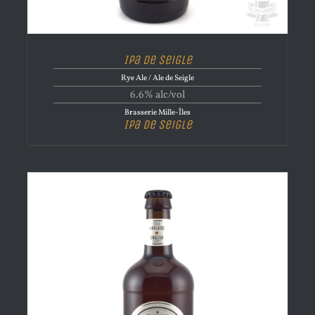
Ipa de Seigle
Rye Ale / Ale de Seigle
6.6% alc/vol
Brasserie Mille-Îles
Ipa de Seigle