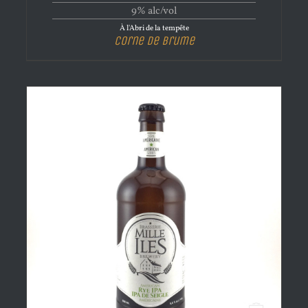
9% alc/vol
À l'Abri de la tempête
Corne de brume