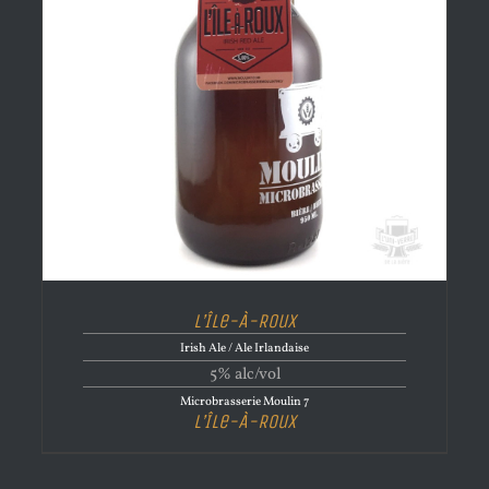
L’Île-À-Roux
Irish Ale / Ale Irlandaise
5% alc/vol
Microbrasserie Moulin 7
L’Île-À-Roux