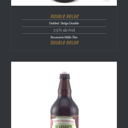
Double Belge
Dubbel / Belge Double
7.3% alc/vol
Brasserie Mille-Îles
Double Belge