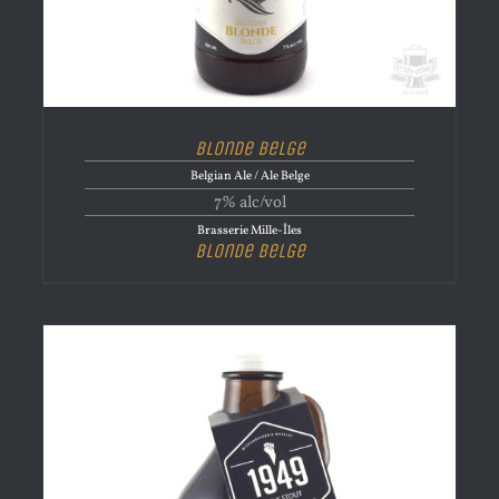
Blonde Belge
Belgian Ale / Ale Belge
7% alc/vol
Brasserie Mille-Îles
Blonde Belge