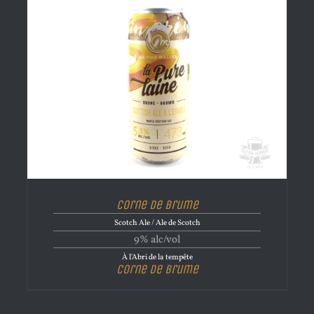
Corne de brume
Scotch Ale / Ale de Scotch
9% alc/vol
À l'Abri de la tempête
Corne de brume