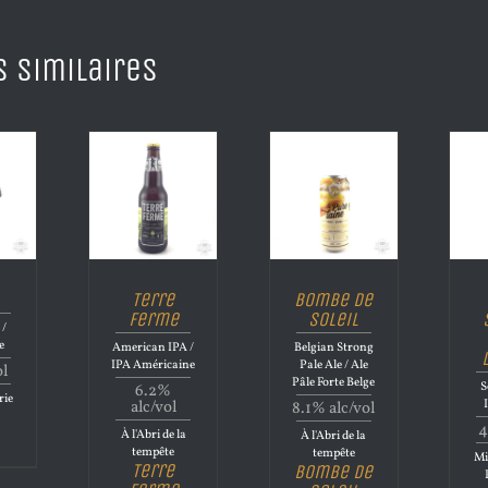
s similaires
Terre
Bombe de
Ferme
Soleil
 /
e
American IPA /
Belgian Strong
IPA Américaine
Pale Ale / Ale
ol
Pâle Forte Belge
S
6.2%
rie
alc/vol
8.1% alc/vol
4
À l'Abri de la
À l'Abri de la
tempête
tempête
Mi
Terre
Bombe de