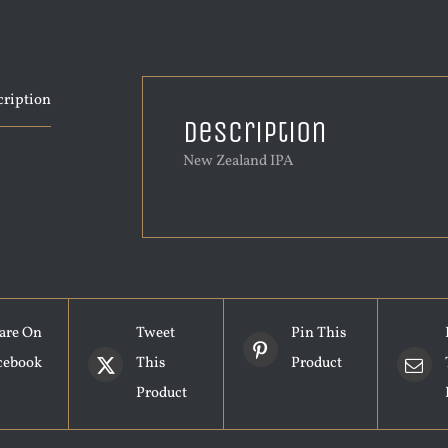
cription
Description
New Zealand IPA
are On
Tweet
Pin This
cebook
This
Product
Product