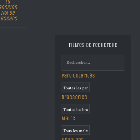
La
Session
IPA de
Lesseps
Filtres de recherche
Particularités
Brasseries
Malts
Houblons