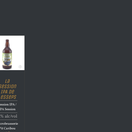
La
Session
IPA de
Lesseps
ession IPA /
IPA Session
% alc/vol
crobrasserie
Pit Caribou