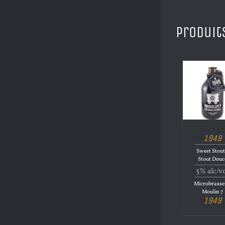
Produit
1949
Sweet Stout
Stout Douc
5% alc/v
Microbrasse
Moulin 7
1949