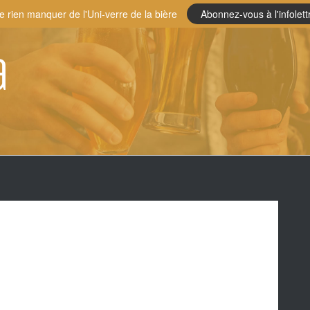
e rien manquer de l'Uni-verre de la bière
Abonnez-vous à l'infolett
a